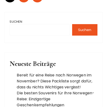
e
i
t
SUCHEN
e
n
Suchen
n
u
m
m
Neueste Beiträge
e
r
Bereit für eine Reise nach Norwegen im
November? Diese Packliste sorgt dafür,
i
dass du nichts Wichtiges vergisst!
e
Die besten Souvenirs für Ihre Norwegen-
r
Reise: Einzigartige
u
Geschenkempfehlungen