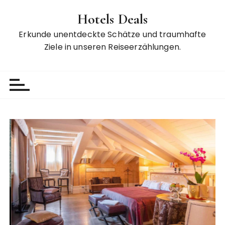
Z
Hotels Deals
u
m
Erkunde unentdeckte Schätze und traumhafte
I
Ziele in unseren Reiseerzählungen.
n
h
a
l
t
s
p
r
i
n
g
e
n