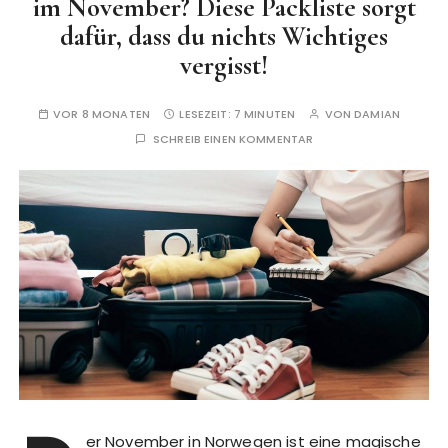
im November? Diese Packliste sorgt
dafür, dass du nichts Wichtiges
vergisst!
VOR 8 MONATEN
LESEZEIT:
7 MINUTEN
VON
DAMIAN
SCHREIB EINEN KOMMENTAR
er November in Norwegen ist eine magische