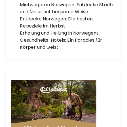
Mietwagen in Norwegen: Entdecke Städte
n
und Natur auf bequeme Weise
g
Entdecke Norwegen: Die besten
d
Reiseziele im Herbst
e
Erholung und Heilung in Norwegens
r
Gesundheits-Hotels: Ein Paradies für
Körper und Geist
B
e
i
t
r
ä
g
e