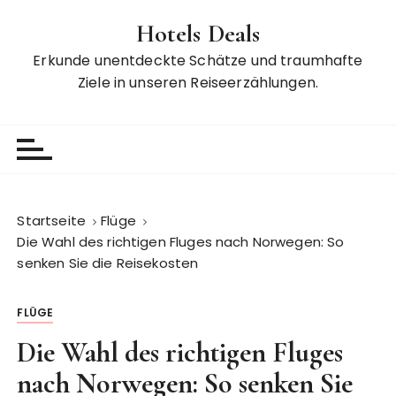
Z
Hotels Deals
u
m
Erkunde unentdeckte Schätze und traumhafte
I
Ziele in unseren Reiseerzählungen.
n
h
a
l
t
s
Startseite
Flüge
p
Die Wahl des richtigen Fluges nach Norwegen: So
r
senken Sie die Reisekosten
i
n
FLÜGE
g
e
Die Wahl des richtigen Fluges
n
nach Norwegen: So senken Sie