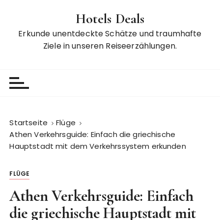
Z
Hotels Deals
u
m
Erkunde unentdeckte Schätze und traumhafte
I
Ziele in unseren Reiseerzählungen.
n
h
a
l
t
s
Startseite
Flüge
p
Athen Verkehrsguide: Einfach die griechische
r
Hauptstadt mit dem Verkehrssystem erkunden
i
n
FLÜGE
g
e
Athen Verkehrsguide: Einfach
n
die griechische Hauptstadt mit