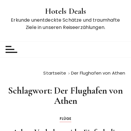
Z
Hotels Deals
u
m
Erkunde unentdeckte Schätze und traumhafte
I
Ziele in unseren Reiseerzählungen.
n
h
a
l
t
s
Startseite
Der Flughafen von Athen
p
r
Schlagwort:
Der Flughafen von
i
n
Athen
g
e
FLÜGE
n