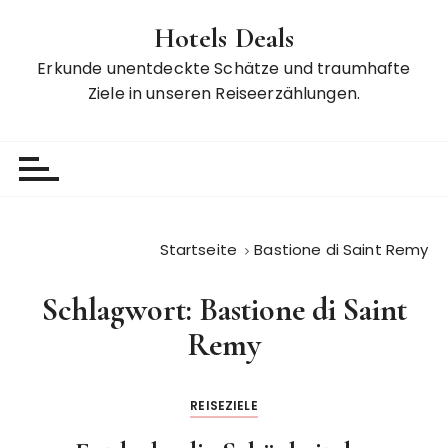
Z
Hotels Deals
u
m
Erkunde unentdeckte Schätze und traumhafte
I
Ziele in unseren Reiseerzählungen.
n
h
a
l
t
s
Startseite
Bastione di Saint Remy
p
r
Schlagwort:
Bastione di Saint
i
n
Remy
g
e
REISEZIELE
n