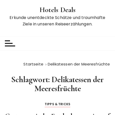
Z
Hotels Deals
u
m
Erkunde unentdeckte Schätze und traumhafte
I
Ziele in unseren Reiseerzählungen.
n
h
a
l
t
s
Startseite
Delikatessen der Meeresfrüchte
p
r
Schlagwort:
Delikatessen der
i
n
Meeresfrüchte
g
e
TIPPS & TRICKS
n