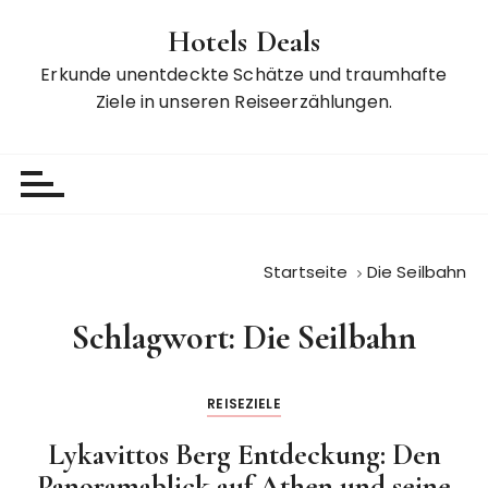
Z
Hotels Deals
u
m
Erkunde unentdeckte Schätze und traumhafte
I
Ziele in unseren Reiseerzählungen.
n
h
a
l
t
s
Startseite
Die Seilbahn
p
r
Schlagwort:
Die Seilbahn
i
n
g
REISEZIELE
e
n
Lykavittos Berg Entdeckung: Den
Panoramablick auf Athen und seine