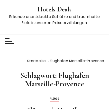
Z
Hotels Deals
u
m
Erkunde unentdeckte Schätze und traumhafte
I
Ziele in unseren Reiseerzählungen.
n
h
a
l
t
s
Startseite
Flughafen Marseille-Provence
p
r
Schlagwort:
Flughafen
i
n
Marseille-Provence
g
e
FLÜGE
n