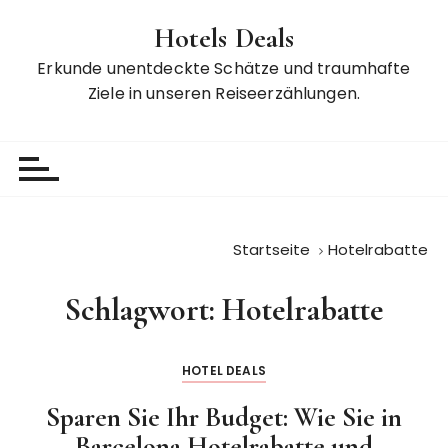
Z
Hotels Deals
u
m
Erkunde unentdeckte Schätze und traumhafte
I
Ziele in unseren Reiseerzählungen.
n
h
a
l
t
s
Startseite
Hotelrabatte
p
r
Schlagwort:
Hotelrabatte
i
n
g
HOTEL DEALS
e
n
Sparen Sie Ihr Budget: Wie Sie in
Barcelona Hotelrabatte und