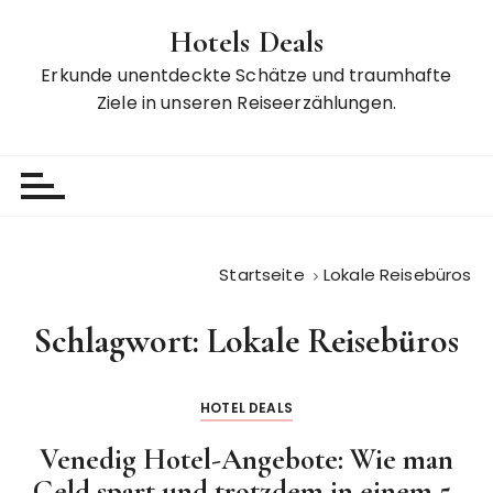
Z
Hotels Deals
u
m
Erkunde unentdeckte Schätze und traumhafte
I
Ziele in unseren Reiseerzählungen.
n
h
a
l
t
s
Startseite
Lokale Reisebüros
p
r
Schlagwort:
Lokale Reisebüros
i
n
g
HOTEL DEALS
e
n
Venedig Hotel-Angebote: Wie man
Geld spart und trotzdem in einem 5-