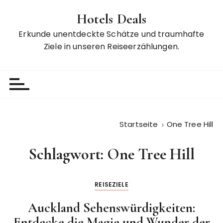
Z
Hotels Deals
u
m
Erkunde unentdeckte Schätze und traumhafte
I
Ziele in unseren Reiseerzählungen.
n
h
a
l
t
s
Startseite
One Tree Hill
p
r
Schlagwort:
One Tree Hill
i
n
g
REISEZIELE
e
n
Auckland Sehenswürdigkeiten:
Entdecke die Magie und Wunder der