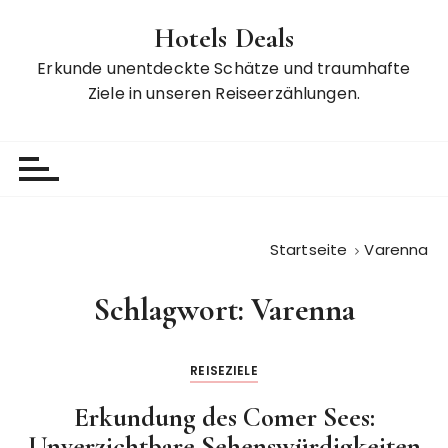
Z
Hotels Deals
u
m
Erkunde unentdeckte Schätze und traumhafte
I
Ziele in unseren Reiseerzählungen.
n
h
a
l
t
s
Startseite
Varenna
p
r
Schlagwort:
Varenna
i
n
g
REISEZIELE
e
n
Erkundung des Comer Sees:
Unverzichtbare Sehenswürdigkeiten