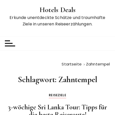
Z
Hotels Deals
u
m
Erkunde unentdeckte Schätze und traumhafte
I
Ziele in unseren Reiseerzählungen.
n
h
a
l
t
s
Startseite
Zahntempel
p
r
Schlagwort:
Zahntempel
i
n
g
REISEZIELE
e
n
3-wöchige Sri Lanka Tour: Tipps für
die beste Reiseroute!