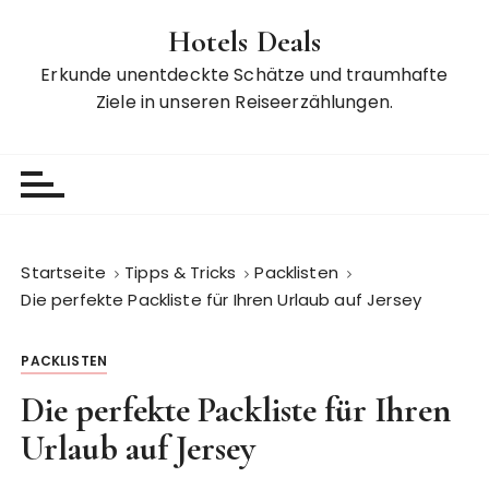
Z
Hotels Deals
u
m
Erkunde unentdeckte Schätze und traumhafte
I
Ziele in unseren Reiseerzählungen.
n
h
a
l
t
s
Startseite
Tipps & Tricks
Packlisten
p
Die perfekte Packliste für Ihren Urlaub auf Jersey
r
i
PACKLISTEN
n
g
Die perfekte Packliste für Ihren
e
Urlaub auf Jersey
n