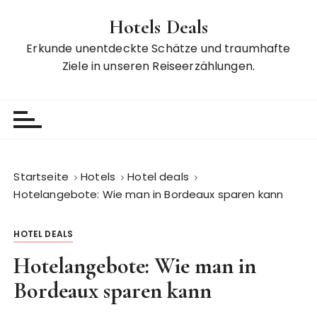
Z
Hotels Deals
u
m
Erkunde unentdeckte Schätze und traumhafte
I
Ziele in unseren Reiseerzählungen.
n
h
a
l
t
s
Startseite
Hotels
Hotel deals
p
Hotelangebote: Wie man in Bordeaux sparen kann
r
i
HOTEL DEALS
n
g
Hotelangebote: Wie man in
e
Bordeaux sparen kann
n