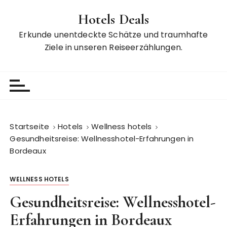
Z
Hotels Deals
u
m
Erkunde unentdeckte Schätze und traumhafte
I
Ziele in unseren Reiseerzählungen.
n
h
a
l
t
s
Startseite
Hotels
Wellness hotels
p
Gesundheitsreise: Wellnesshotel-Erfahrungen in
r
Bordeaux
i
n
WELLNESS HOTELS
g
e
Gesundheitsreise: Wellnesshotel-
n
Erfahrungen in Bordeaux