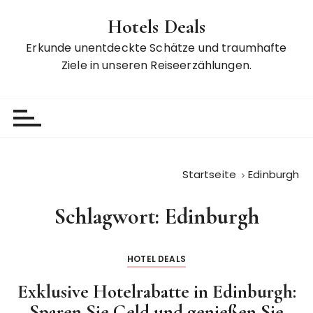
Z
Hotels Deals
u
m
Erkunde unentdeckte Schätze und traumhafte
I
Ziele in unseren Reiseerzählungen.
n
h
a
l
t
s
Startseite
Edinburgh
p
r
Schlagwort:
Edinburgh
i
n
g
HOTEL DEALS
e
n
Exklusive Hotelrabatte in Edinburgh:
Sparen Sie Geld und genießen Sie