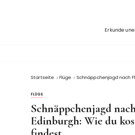
Z
u
m
I
Erkunde une
n
h
a
l
t
s
Startseite
Flüge
Schnäppchenjagd nach Fl
p
r
i
FLÜGE
n
Schnäppchenjagd nach 
g
e
Edinburgh: Wie du kos
n
findest