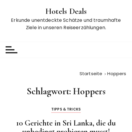
Z
Hotels Deals
u
m
Erkunde unentdeckte Schätze und traumhafte
I
Ziele in unseren Reiseerzählungen.
n
h
a
l
t
s
Startseite
Hoppers
p
r
Schlagwort:
Hoppers
i
n
g
TIPPS & TRICKS
e
n
10 Gerichte in Sri Lanka, die du
unbedingt probieren musst!