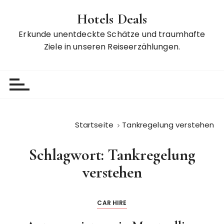
Z
Hotels Deals
u
m
Erkunde unentdeckte Schätze und traumhafte
I
Ziele in unseren Reiseerzählungen.
n
h
a
l
t
s
Startseite
Tankregelung verstehen
p
r
Schlagwort:
Tankregelung
i
n
verstehen
g
e
CAR HIRE
n