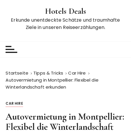
Z
Hotels Deals
u
m
Erkunde unentdeckte Schätze und traumhafte
I
Ziele in unseren Reiseerzählungen.
n
h
a
l
t
s
Startseite
Tipps & Tricks
Car Hire
p
Autovermietung in Montpellier: Flexibel die
r
Winterlandschaft erkunden
i
n
CAR HIRE
g
e
Autovermietung in Montpellier:
n
Flexibel die Winterlandschaft