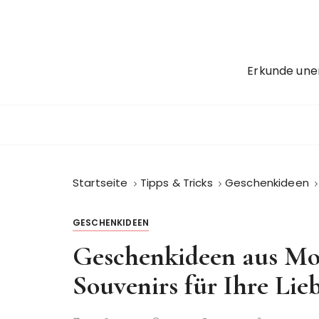
Z
u
m
I
Erkunde une
n
h
a
l
t
s
Startseite
Tipps & Tricks
Geschenkideen
p
r
i
GESCHENKIDEEN
n
Geschenkideen aus Mont
g
e
Souvenirs für Ihre Lie
n