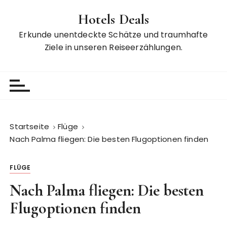
Z
Hotels Deals
u
m
Erkunde unentdeckte Schätze und traumhafte
I
Ziele in unseren Reiseerzählungen.
n
h
a
l
t
s
Startseite
Flüge
p
Nach Palma fliegen: Die besten Flugoptionen finden
r
i
FLÜGE
n
g
Nach Palma fliegen: Die besten
e
Flugoptionen finden
n